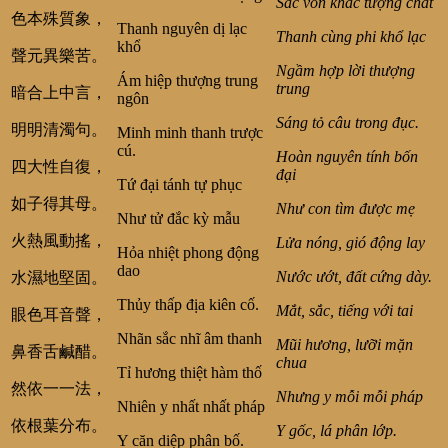
Sắc vốn khác tượng chất
色本殊質象，
Thanh nguyên dị lạc
Thanh cùng phi khổ lạc
khổ
聲元異樂苦。
Ngầm hợp lời thượng
Ám hiệp thượng trung
trung
暗合上中言，
ngôn
Sáng tỏ câu trong đục.
明明清濁句。
Minh minh thanh trược
cú.
Hoàn nguyên tính bốn
四大性自復，
đại
Tứ đại tánh tự phục
如子得其母。
Như con tìm được mẹ
Như tử đắc kỳ mẫu
火熱風動搖，
Lửa nóng, gió động lay
Hỏa nhiệt phong động
dao
Nước ướt, đất cứng dày.
水濕地堅固。
Thủy thấp địa kiên cố.
Mắt, sắc, tiếng với tai
眼色耳音聲，
Nhãn sắc nhĩ âm thanh
Mũi hương, lưỡi mặn
鼻香舌鹹醋。
chua
Tỉ hương thiệt hàm thố
然依一一法，
Nhưng y mỗi mỗi pháp
Nhiên y nhất nhất pháp
依根葉分布。
Y gốc, lá phân lớp.
Y căn diệp phân bố.