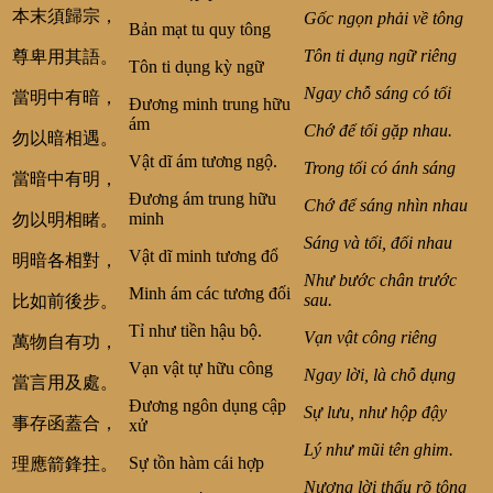
本末須歸宗，
Gốc ngọn phải về tông
Bản mạt tu quy tông
Tôn ti dụng ngữ riêng
尊卑用其語。
Tôn ti dụng kỳ ngữ
Ngay chỗ sáng có tối
當明中有暗，
Đương minh trung hữu
ám
Chớ để tối gặp nhau.
勿以暗相遇。
Vật dĩ ám tương ngộ.
Trong tối có ánh sáng
當暗中有明，
Đương ám trung hữu
Chớ để sáng nhìn nhau
minh
勿以明相睹。
Sáng và tối, đối nhau
Vật dĩ minh tương đổ
明暗各相對，
Như bước chân trước
Minh ám các tương đối
sau.
比如前後步。
Tỉ như tiền hậu bộ.
Vạn vật công riêng
萬物自有功，
Vạn vật tự hữu công
Ngay lời, là chỗ dụng
當言用及處。
Đương ngôn dụng cập
Sự lưu, như hộp đậy
事存函蓋合，
xử
Lý như mũi tên ghim.
Sự tồn hàm cái hợp
理應箭鋒拄。
Nương lời thấu rõ tông