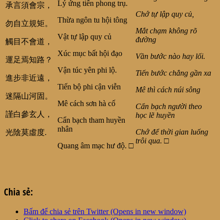
Lý ứng tiến phong trụ.
承言須會宗，
Chớ tự lập quy củ,
Thừa ngôn tu hội tông
勿自立規矩。
Mắt chạm không rõ
Vật tự lập quy củ
đường
觸目不會道，
Xúc mục bất hội đạo
Vần bước nào hay lối.
運足焉知路？
Vận túc yên phi lộ.
Tiến bước chẳng gần xa
進步非近遠，
Tiến bộ phi cận viễn
Mê thì cách núi sông
迷隔山河固。
Mê cách sơn hà cố
Cẩn bạch người theo
謹白參玄人，
học lẽ huyền
Cẩn bạch tham huyền
nhân
Chớ để thời gian luống
光陰莫虛度.
trôi qua. □
Quang âm mạc hư độ. □
Chia sẻ:
Bấm để chia sẻ trên Twitter (Opens in new window)