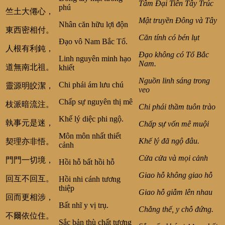
Tâm Đại Tiên Tây Trúc
phú
竺土大僊心，
Mật truyền Đông và Tây
Nhân căn hữu lợi độn
東西密相付。
Căn tính có bén lụt
Đạo vô Nam Bắc Tổ.
人根有利鈍，
Đạo không có Tổ Bắc
Linh nguyên minh hạo
Nam.
道無南北祖。
khiết
Nguồn linh sáng trong
Chi phái ám lưu chú
靈源明皎潔，
veo
Chấp sự nguyên thị mê
枝派暗流注。
Chi phái thầm tuôn trào
Khế lý diệc phi ngộ.
執事元是迷，
Chấp sự vốn mê muội
Môn môn nhất thiết
Khế lý đã ngộ đâu.
契理亦非悟。
cảnh
Cửa cửa và mọi cảnh
門門一切境，
Hồi hỗ bất hồi hỗ
Giao hỗ không giao hỗ
回互不回互。
Hồi nhi cánh tương
thiệp
Giao hỗ giẫm lên nhau
回而更相涉，
Bất nhĩ y vị trụ.
Chẳng thế, y chỗ đứng.
不爾依位住。
Sắc bản thù chất tượng