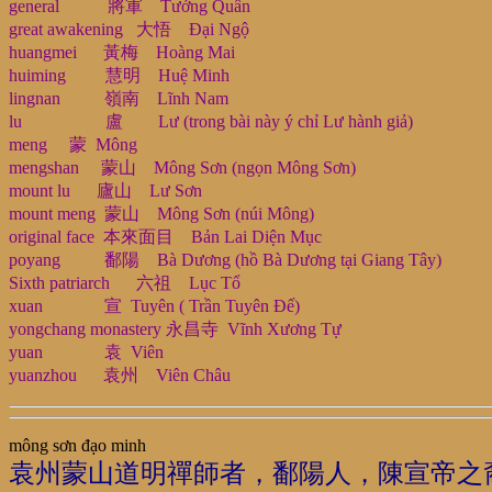
general 將軍 Tướng Quân
great awakening 大悟 Đại Ngộ
huangmei 黃梅 Hoàng Mai
huiming 慧明 Huệ Minh
lingnan 嶺南 Lĩnh Nam
lu 盧 Lư (trong bài này ý chỉ Lư hành giả)
meng 蒙 Mông
mengshan 蒙山 Mông Sơn (ngọn Mông Sơn)
mount lu 廬山 Lư Sơn
mount meng 蒙山 Mông Sơn (núi Mông)
original face 本來面目 Bản Lai Diện Mục
poyang 鄱陽 Bà Dương (hồ Bà Dương tại Giang Tây)
Sixth patriarch 六祖 Lục Tổ
xuan 宣 Tuyên ( Trần Tuyên Đế)
yongchang monastery 永昌寺 Vĩnh Xương Tự
yuan 袁 Viên
yuanzhou 袁州 Viên Châu
mông sơn đạo minh
袁州蒙山道明禪師者，鄱陽人，陳宣帝之