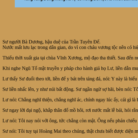
Sư người Bà Dương, hậu duệ của Trần Tuyên Đế.
Nước mất lưu lạc trong dân gian, do vì con cháu vương tộc nên có hi
Thiếu thời xuất gia tại chùa Vĩnh Xương, mộ đạo tha thiết. Sau đến 
Khi nghe Ngũ Tổ mật truyền y pháp cho hành giả họ Lư, liền dẫn mư
Lư thấy Sư đuổi theo tới, liền để y bát trên tảng đá, nói: Y này là bi
Sư liền nhấc lên, y như núi bất động. Sư ngần ngừ sợ hãi, bèn nói: Tô
Lư nói: Chẳng nghĩ thiện, chẳng nghĩ ác, chính ngay lúc ấy, cái gì l
Sư ngay lời đại ngộ, khắp thân đổ mồ hôi, rơi nước mắt lễ bái, hỏi rằ
Lư nói: Tôi nay nói với ông, tức chẳng còn mật. Ông nếu phản chiếu 
Sư nói: Tôi tuy tại Hoàng Mai theo chúng, thật chưa biết được diện 