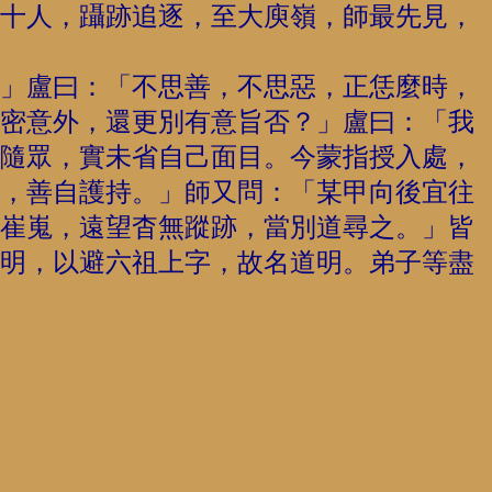
十人，躡跡追逐，至大庾嶺，師最先見，
」盧曰：「不思善，不思惡，正恁麼時，
密意外，還更別有意旨否？」盧曰：「我
隨眾，實未省自己面目。今蒙指授入處，
，善自護持。」師又問：「某甲向後宜往
崔嵬，遠望杳無蹤跡，當別道尋之。」皆
明，以避六祖上字，故名道明。弟子等盡