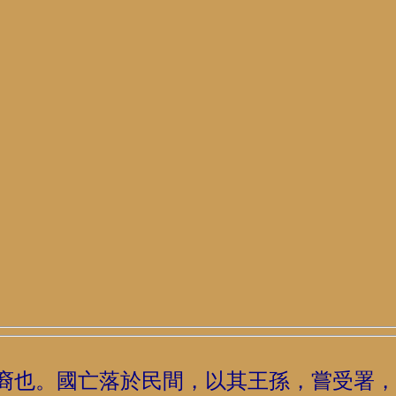
裔也。國亡落於民間，以其王孫，嘗受署，