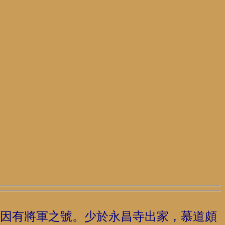
因有將軍之號。少於永昌寺出家，慕道頗