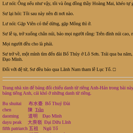
Lư nói: Ông nếu như vậy, tôi và ông đồng thầy Hoàng Mai, khéo tự g
Sư lại hỏi: Tôi sau này nên đi nơi nào.
Lư nói: Gặp Viên có thể dừng, gặp Mông thì ở.
Sư lễ tạ, trở xuống chân núi, bảo mọi người rằng: Trên đỉnh núi cao, 
Mọi người đều cho là phải.
Sư trở về, một mình tìm đến đài Bố Thủy ở Lô Sơn. Trải qua ba năm
Đạo Minh.
Đối với đệ tử, Sư đều bảo qua Lãnh Nam tham lễ Lục Tổ. □
Trang nhà xin để bảng đối chiếu danh từ riêng Anh-Hán trong b
bảng tiếng Anh, cái khó ở những danh từ riêng.
Bu shuitai 布水臺 Bố Thuỷ Đài
chen 陳
Trần
daoming 道明 Đạo Minh
dayu peak 大庾嶺 Đại Dữu Lĩnh
fifth patriarch 五祖 Ngũ Tổ