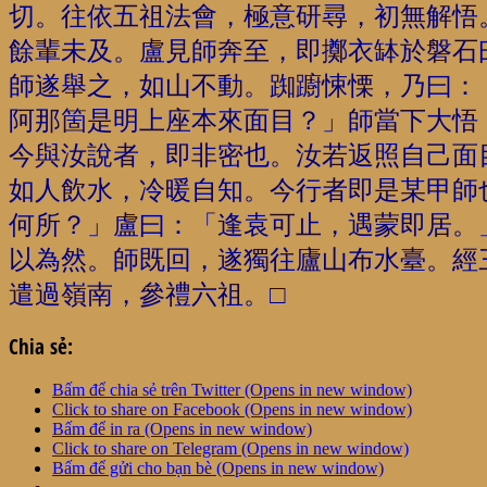
切。往依五祖法會，極意研尋，初無解悟
餘輩未及。盧見師奔至，即擲衣缽於磐石
師遂舉之，如山不動。踟躕悚慄，乃曰：
阿那箇是明上座本來面目？」師當下大悟
今與汝說者，即非密也。汝若返照自己面
如人飲水，冷暖自知。今行者即是某甲師
何所？」盧曰：「逢袁可止，遇蒙即居。
以為然。師既回，遂獨往廬山布水臺。經
遣過嶺南，參禮六祖。□
Chia sẻ:
Bấm để chia sẻ trên Twitter (Opens in new window)
Click to share on Facebook (Opens in new window)
Bấm để in ra (Opens in new window)
Click to share on Telegram (Opens in new window)
Bấm để gửi cho bạn bè (Opens in new window)