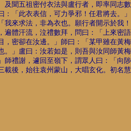
。及聞五祖密付衣法與盧行者，即率同志數
曰：「此衣表信，可力爭邪！任君將去。」
「我來求法，非為衣也。願行者開示於我！
，遍體汗流，泣禮數拜，問曰：「上來密語
目，密卻在汝邊。」師曰：「某甲雖在黃梅
也。」盧曰：汝若如是，則吾與汝同師黃梅
」師禮謝，遽回至嶺下，謂眾人曰：「向陟
三載後，始往袁州蒙山，大唱玄化。初名慧