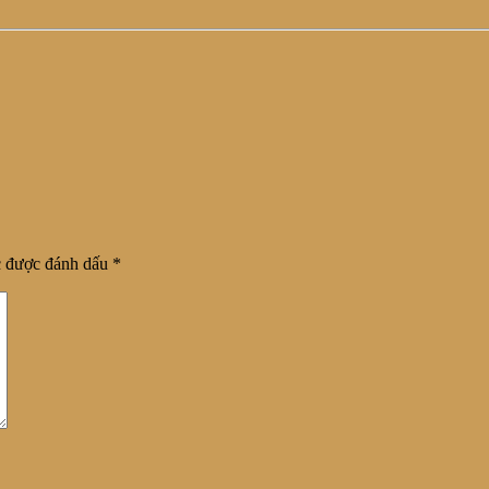
c được đánh dấu
*