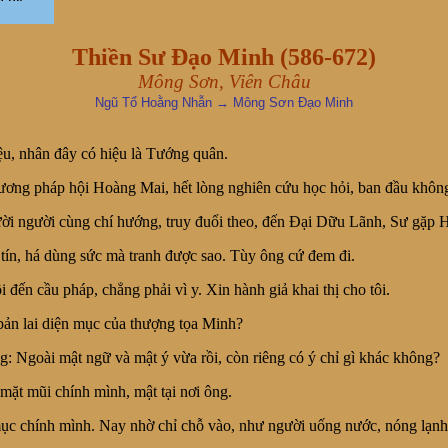
Thiền Sư Đạo Minh (586-672)
Mông Sơn, Viên Châu
Ngũ Tổ Hoằng Nhẫn → Mông Sơn Đạo Minh
ệu, nhân đây có hiệu là Tướng quân.
nương pháp hội Hoàng Mai, hết lòng nghiên cứu học hỏi, ban đầu không
ời người cùng chí hướng, truy đuổi theo, đến Đại Dữu Lãnh, Sư gặp H
ểu tín, há dùng sức mà tranh được sao. Tùy ông cứ đem đi.
i đến cầu pháp, chẳng phải vì y. Xin hành giả khai thị cho tôi.
à bản lai diện mục của thượng tọa Minh?
ng: Ngoài mật ngữ và mật ý vừa rồi, còn riêng có ý chỉ gì khác không?
mặt mũi chính mình, mật tại nơi ông.
mục chính mình. Nay nhờ chỉ chỗ vào, như người uống nước, nóng lạnh tự