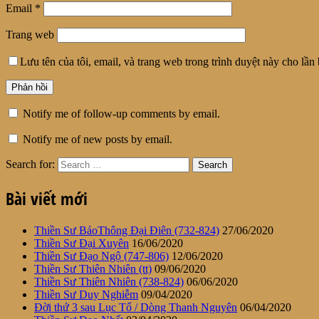
Email
*
Trang web
Lưu tên của tôi, email, và trang web trong trình duyệt này cho lần b
Notify me of follow-up comments by email.
Notify me of new posts by email.
Search for:
Bài viết mới
Thiền Sư BảoThông Đại Điên (732-824)
27/06/2020
Thiền Sư Đại Xuyên
16/06/2020
Thiền Sư Đạo Ngộ (747-806)
12/06/2020
Thiền Sư Thiên Nhiên (tt)
09/06/2020
Thiền Sư Thiên Nhiên (738-824)
06/06/2020
Thiền Sư Duy Nghiễm
09/04/2020
Đời thứ 3 sau Lục Tổ / Dòng Thanh Nguyên
06/04/2020