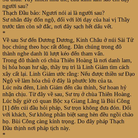
người sau?
Thạch Đầu bảo: Ngươi nói ai là người sau?
Sư nhân đây đốn ngộ, đối với lời dạy của hai vị Thầy
trước tâm còn sở đắc, nơi đây sạch hết dấu vết.
*
Về sau Sư đến Đương Dương, Kinh Châu ở núi Sài Tử
học chúng theo học rất đông. Dân chúng trong đô
thành nghe danh lũ lượt kéo đến tham vấn.
Trong đô thành có chùa Thiên Hoàng là nơi danh lam,
bị hỏa hoạn hư sập, thầy trụ trì là Linh Giám tìm cách
xây cất lại. Linh Giám ước rằng: Nếu được thiền sư Đạo
Ngộ về làm hóa chủ ở đây là phước lớn của ta.
Lúc nửa đêm, Linh Giám đến cầu thỉnh, Sư hoan hỷ
nhận chịu. Từ đây về sau, Sư trụ ở chùa Thiên Hoàng.
Lúc bấy giờ có quan Bộc xạ Giang Lăng là Bùi Công
[1] đến cúi đầu hỏi pháp, Sư trọn không đưa đón. Đối
với khách, Sư không phân biệt sang hèn đều ngồi chào
họ. Bùi Công càng kính trọng. Do đây pháp Thạch
Đầu thịnh nơi pháp tịch này.
*