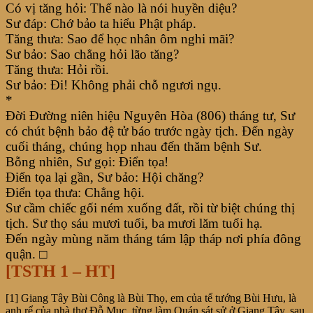
Có vị tăng hỏi: Thế nào là nói huyền diệu?
Sư đáp: Chớ bảo ta hiểu Phật pháp.
Tăng thưa: Sao để học nhân ôm nghi mãi?
Sư bảo: Sao chẳng hỏi lão tăng?
Tăng thưa: Hỏi rồi.
Sư bảo: Đi! Không phải chỗ ngươi ngụ.
*
Đời Đường niên hiệu Nguyên Hòa (806) tháng tư, Sư
có chút bệnh bảo đệ tử báo trước ngày tịch. Đến ngày
cuối tháng, chúng họp nhau đến thăm bệnh Sư.
Bỗng nhiên, Sư gọi: Điển tọa!
Điển tọa lại gần, Sư bảo: Hội chăng?
Điển tọa thưa: Chẳng hội.
Sư cầm chiếc gối ném xuống đất, rồi từ biệt chúng thị
tịch. Sư thọ sáu mươi tuổi, ba mươi lăm tuổi hạ.
Đến ngày mùng năm tháng tám lập tháp nơi phía đông
quận. □
[TSTH 1 – HT]
[1] Giang Tây Bùi Công là Bùi Thọ, em của tể tướng Bùi Hưu, là
anh rể của nhà thơ Đỗ Mục, từng làm Quán sát sử ở Giang Tây, sau