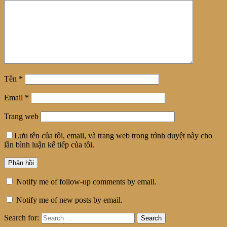
Tên
*
Email
*
Trang web
Lưu tên của tôi, email, và trang web trong trình duyệt này cho
lần bình luận kế tiếp của tôi.
Notify me of follow-up comments by email.
Notify me of new posts by email.
Search for: