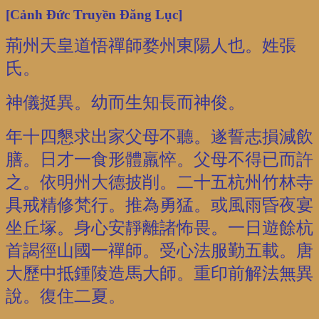
[Cảnh Đức Truyền Đăng Lục]
荊州天皇道悟禪師婺州東陽人也。姓張
氏。
神儀挺異。幼而生知長而神俊。
年十四懇求出家父母不聽。遂誓志損減飲
膳。日才一食形體羸悴。父母不得已而許
之。依明州大德披削。二十五杭州竹林寺
具戒精修梵行。推為勇猛。或風雨昏夜宴
坐丘塚。身心安靜離諸怖畏。一日遊餘杭
首謁徑山國一禪師。受心法服勤五載。唐
大歷中抵鍾陵造馬大師。重印前解法無異
說。復住二夏。