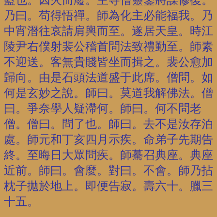
藍也。因火而廢。主寺僧靈鑒將謀修復。
乃曰。苟得悟禪。師為化主必能福我。乃
中宵潛往哀請肩輿而至。遂居天皇。時江
陵尹右僕射裴公稽首問法致禮勤至。師素
不迎送。客無貴賤皆坐而揖之。裴公愈加
歸向。由是石頭法道盛于此席。僧問。如
何是玄妙之說。師曰。莫道我解佛法。僧
曰。爭奈學人疑滯何。師曰。何不問老
僧。僧曰。問了也。師曰。去不是汝存泊
處。師元和丁亥四月示疾。命弟子先期告
終。至晦日大眾問疾。師驀召典座。典座
近前。師曰。會麼。對曰。不會。師乃拈
枕子拋於地上。即便告寂。壽六十。臘三
十五。