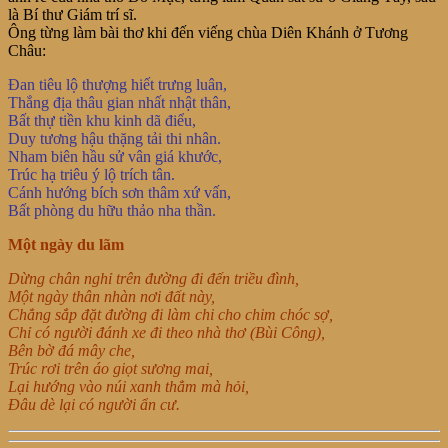
là Bí thư Giám trí sĩ.
Ông từng làm bài thơ khi đến viếng chùa Diên Khánh ở Tương
Châu:
Đan tiêu lộ thượng hiết trưng luân,
Thắng địa thâu gian nhất nhật thân,
Bất thự tiền khu kinh dã điểu,
Duy tương hậu thặng tải thi nhân.
Nham biên hầu sử vân giá khước,
Trúc hạ triêu ý lộ trích tân.
Cánh hướng bích sơn thâm xứ vấn,
Bất phòng du hữu thảo nha thần.
Một ngày du lãm
Dừng chân nghỉ trên đường đi đến triều đình,
Một ngày thân nhàn nơi đất này,
Chẳng sắp đặt đường đi làm chi cho chim chóc sợ,
Chỉ có người đánh xe đi theo nhà thơ (Bùi Công),
Bên bờ đá mây che,
Trúc rơi trên áo giọt sương mai,
Lại hướng vào núi xanh thẳm mà hỏi,
Đâu dè lại có người ẩn cư.