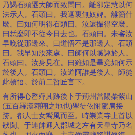
乃謁石頭遷大師而致問曰。離卻定慧以何
法示人。石頭曰。我遮裏無奴婢。離箇什
麼。曰如何明得石頭曰。汝還撮得空麼。
曰恁麼即不從今日去也。石頭曰。未審汝
早晚從那邊來。曰道悟不是那邊人。石頭
曰。我早知汝來處。曰師何以贓誣於人。
石頭曰。汝身見在。曰雖如是畢竟如何示
於後人。石頭曰。汝道阿誰是後人。師從
此頓悟。於前二哲匠言下。
有所得心罄殫其跡後卜于荊州當陽柴紫山
(五百羅漢翱翔之地也)學徒依附駕肩接
跡。都人士女嚮風而至。時崇業寺上首以
狀聞。于連帥迎入郡城之左有天皇寺乃名