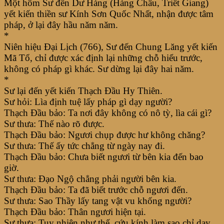
Một hôm Sư đến Dư Hàng (Hàng Châu, Triết Giang)
yết kiến thiền sư Kính Sơn Quốc Nhất, nhận được tâm
pháp, ở lại đây hầu năm năm.
*
Niên hiệu Đại Lịch (766), Sư đến Chung Lăng yết kiến
Mã Tổ, chỉ được xác định lại những chỗ hiểu trước,
không có pháp gì khác. Sư dừng lại đây hai năm.
*
Sư lại đến yết kiến Thạch Đầu Hy Thiên.
Sư hỏi: Lìa định tuệ lấy pháp gì dạy người?
Thạch Đầu bảo: Ta nơi đây không có nô tỳ, lìa cái gì?
Sư thưa: Thế nào rõ được.
Thạch Đầu bảo: Ngươi chụp được hư không chăng?
Sư thưa: Thế ấy tức chẳng từ ngày nay đi.
Thạch Đầu bảo: Chưa biết ngươi từ bên kia đến bao
giờ.
Sư thưa: Đạo Ngộ chẳng phải người bên kia.
Thạch Đầu bảo: Ta đã biết trước chỗ ngươi đến.
Sư thưa: Sao Thầy lấy tang vật vu khống người?
Thạch Đầu bảo: Thân ngươi hiện tại.
Sư thưa: Tuy nhiên như thế, cứu kính làm sao chỉ dạy