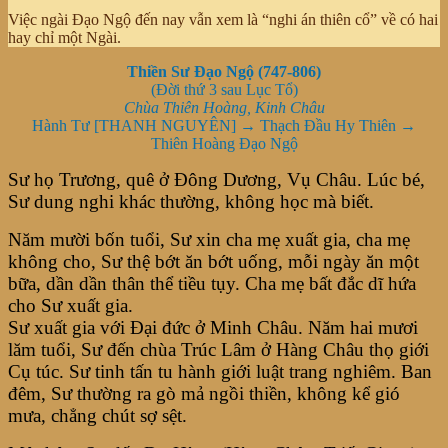
Việc ngài Đạo Ngộ đến nay vẫn xem là “nghi án thiên cổ” về có hai
hay chỉ một Ngài.
Thiền Sư Đạo Ngộ (747-806)
(Đời thứ 3 sau Lục Tổ)
Chùa Thiên Hoàng, Kinh Châu
Hành Tư [THANH NGUYÊN] → Thạch Đầu Hy Thiên →
Thiên Hoàng Đạo Ngộ
Sư họ Trương, quê ở Đông Dương, Vụ Châu. Lúc bé,
Sư dung nghi khác thường, không học mà biết.
Năm mười bốn tuổi, Sư xin cha mẹ xuất gia, cha mẹ
không cho, Sư thệ bớt ăn bớt uống, mỗi ngày ăn một
bữa, dần dần thân thể tiều tụy. Cha mẹ bất đắc dĩ hứa
cho Sư xuất gia.
Sư xuất gia với Đại đức ở Minh Châu. Năm hai mươi
lăm tuổi, Sư đến chùa Trúc Lâm ở Hàng Châu thọ giới
Cụ túc. Sư tinh tấn tu hành giới luật trang nghiêm. Ban
đêm, Sư thường ra gò mả ngồi thiền, không kể gió
mưa, chẳng chút sợ sệt.