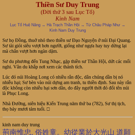
Thiền Sư Duy Trung
(Đời thứ 3 sau Lục Tổ)
Kinh Nam
Lục Tổ Huệ Năng → Hà Trạch Thần Hội → Từ Châu Pháp Như →
Kinh Nam Duy Trung
Sư họ Đồng, thuở nhỏ theo thiền sư Đạo Nguyện ở núi Đại Quang.
Sư tài giỏi siêu vượt hơn người, giống như ngựa hay tuy dừng lại
mà chân vượt hơn ngàn dặm.
Sư du phương đến Tung Nhạc, gặp thiền sư Thần Hội, dứt các mối
nghi. Vân du khắp nơi xem các thánh tích.
Lúc đó núi Hoàng Long có nhiều rắn độc, dân chúng dần bị nó
nhiễu hại; Sư bèn vào núi dựng am tranh, tu thiền định. Sau này rắn
độc không còn nhiễu hại sơn dân, do đây người thời đó đổi tên núi
là Phục Long.
Nhà Đường, niên hiệu Kiến Trung năm thứ ba (782), Sư thị tịch,
thọ bảy mươi tám tuổi. □
kinh nam duy trung
荊南惟忠, 俗姓童。幼從業於大光山 道願