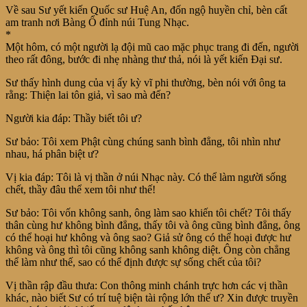
Về sau Sư yết kiến Quốc sư Huệ An, đốn ngộ huyền chỉ, bèn cất
am tranh nơi Bàng Ổ đỉnh núi Tung Nhạc.
*
Một hôm, có một người lạ đội mũ cao mặc phục trang đi đến, người
theo rất đông, bước đi nhẹ nhàng thư thả, nói là yết kiến Đại sư.
Sư thấy hình dung của vị ấy kỳ vĩ phi thường, bèn nói với ông ta
rằng: Thiện lai tôn giả, vì sao mà đến?
Người kia đáp: Thầy biết tôi ư?
Sư bảo: Tôi xem Phật cùng chúng sanh bình đẳng, tôi nhìn như
nhau, há phân biệt ư?
Vị kia đáp: Tôi là vị thần ở núi Nhạc này. Có thể làm người sống
chết, thầy đâu thể xem tôi như thế!
Sư bảo: Tôi vốn không sanh, ông làm sao khiến tôi chết? Tôi thấy
thân cùng hư không bình đẳng, thấy tôi và ông cũng bình đẳng, ông
có thể hoại hư không và ông sao? Giả sử ông có thể hoại được hư
không và ông thì tôi cũng không sanh không diệt. Ông còn chẳng
thể làm như thế, sao có thể định được sự sống chết của tôi?
Vị thần rập đầu thưa: Con thông minh chánh trực hơn các vị thần
khác, nào biết Sư có trí tuệ biện tài rộng lớn thế ư? Xin được truyền