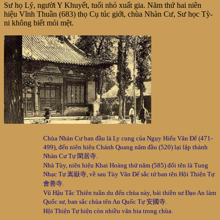
Sư họ Lý, người Y Khuyết, tuổi nhỏ xuất gia. Năm thứ hai niên
hiệu Vĩnh Thuần (683) thọ Cụ túc giới, chùa Nhàn Cư, Sư học Tỳ-
ni không biết mỏi mệt.
Chùa Nhàn Cư ban đầu là Ly cung của Ngụy Hiếu Văn Đế (471-
499), đến niên hiệu Chánh Quang năm đầu (520) lại lập thành
Nhàn Cư Tự 閑居寺.
Nhà Tùy, niên hiệu Khai Hoàng thứ năm (585) đổi tên là Tung
Nhạc Tự 嵩嶽寺, về sau Tùy Văn Đế sắc tứ ban tên Hội Thiện Tự
會善寺.
Vũ Hậu Tắc Thiên tuần du đến chùa này, bái thiền sư Đạo An làm
Quốc sư, ban sắc chùa tên An Quốc Tự 安國寺.
Hội Thiện Tự hiện còn nhiều văn bia trong chùa.