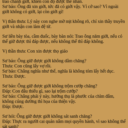
trao chánh giới, khiến con độ được thế nhân.
Sư bảo: Ông đã xin giới, tức đã có giới vậy. Vì cớ sao? Vì ngoài
giới không có giới, lại còn giới gì!
Vị thần thưa: Lý này con nghe mờ mịt không rõ, chỉ xin thầy truyền
giới và nhận con làm đệ tử.
Sư liền bày tòa, cầm đuốc, bày bàn nói: Trao ông năm giới, nếu có
thể giữ được thì đáp được, nếu không thể thì đáp không.
Vị thần thưa: Con xin được thọ giáo
Sư bảo: Ông giữ được giới không dâm chăng?
Thưa: Con cũng lấy vợ rồi.
Sư bảo: Chẳng nghĩa như thế, nghĩa là không tóm lấy hết dục.
Thưa: Được.
Sư bảo: Ông giữ được giới không trộm cướp chăng?
Đáp: Con đâu thiếu gì, sao lại trộm cướp?
Sư bảo: Chẳng phải ý này, hưởng thụ là phước của chìm đắm,
không cúng dường thì họa của thiện vậy.
Đáp: Được.
Sư hỏi: Ông giữ được giới không sát sanh chăng?
Đáp: Thực ra người cai quản nắm mọi quyền hành, vì sao không thể
sát sanh?