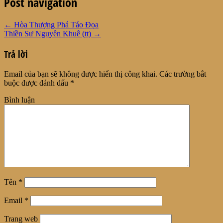
Post navigation
←
Hòa Thượng Phá Táo Đọa
Thiền Sư Nguyên Khuê (tt)
→
Trả lời
Email của bạn sẽ không được hiển thị công khai.
Các trường bắt
buộc được đánh dấu
*
Bình luận
Tên
*
Email
*
Trang web