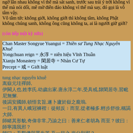
ngờ lẫn nhau không vì thế mà sát sanh, trước sau trái ý trời không vì
thế mà nói dối, mê mờ điên đảo không vì thế mà say, đó gọi là vô
tâm vậy.
Vô tâm tức không giới, không giới thì không tâm, không Phật
không chúng sanh, không ông cũng không ta, ai là người giữ giới?
(còn tiếp một kỳ nữa)
Chan Master Songyue Yuangui =
Thiền sư Tung Nhạc Nguyên
Khuê
Yongchuan reign = 永淳 = niên hiệu Vĩnh Thuần
Xianju Monastery = 閑居寺 = Nhàn Cư Tự
Precept = 戒 = Giới luật
tung nhạc nguyên khuê
嵩嶽元珪禪師,
伊闕人也.姓李氏.幼歲出家.唐永淳二年,受具戒,隸閑居寺,習毗
尼無懈.
後謁安國師,頓悟玄旨,遂卜廬於嶽之龐塢.
一日,有異人峨冠褲褶﹝徒頰反﹞而至,從者極多.輕步舒徐,稱謁
大師.
師睹其形貌,奇偉非常,乃諭之曰：善來仁者胡為 而至？彼曰：
師寧識我邪？