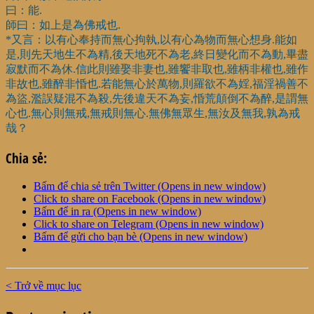
曰：能.
師曰：如上是為佛戒也.
*又言：以有心奉持而無心拘執,以有心為物而無心想身.能如
是,則先天地生不為精,後天地死不為老,終日變化而不為動,畢盡
寂默而不為休.信此則雖娶非妻也,雖饗非取也,雖柄非權也,雖作
非故也,雖醉非惛也.若能無心於萬物,則羅欲不為婬,福淫禍善不
為盜,濫誤疑混不為殺,先後違天不為妄,惛荒顛倒不為醉,是謂無
心也.無心則無戒,無戒則無心.無佛無眾生,無汝及無我,孰為戒
哉？
Chia sẻ:
Bấm để chia sẻ trên Twitter (Opens in new window)
Click to share on Facebook (Opens in new window)
Bấm để in ra (Opens in new window)
Click to share on Telegram (Opens in new window)
Bấm để gửi cho bạn bè (Opens in new window)
< Trở về mục lục