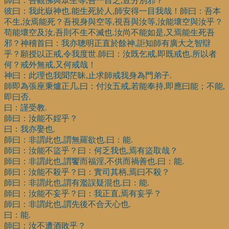
師曰：吾觀佛與眾生等,吾一目之,豈分別邪？
彼曰：我此嶽神也.能生死於人,師安得一目我哉！師曰：吾本
不生,汝焉能死？吾視身與空等,視吾與汝等,汝能壞空與汝乎？
苟能壞空及汝,吾則不生不滅也.汝尚不能如是,又焉能生死吾
邪？神稽首曰：我亦聰明正直於餘神,詎知師有廣大之智辯
乎？願授以正戒,令我度世.師曰：汝既乞戒,即既戒也.所以者
何？戒外無戒,又何戒哉！
神曰：此理也我聞茫昧,止求師戒我身為門弟子.
師即為張座秉爐正几,曰：付汝五戒,若能奉持,即應曰能；不能,
即曰否.
曰：謹受教.
師曰：汝能不婬乎？
曰：我亦娶也.
師曰：非謂此也,謂無羅欲也.曰：能.
師曰：汝能不盜乎？曰：何乏我也,焉有盜取哉？
師曰：非謂此也,謂饗而福淫,不供而禍善也.曰：能.
師曰：汝能不殺乎？曰：實司其柄,焉曰不殺？
師曰：非謂此也,謂有濫誤疑混也.曰：能.
師曰：汝能不妄乎？曰：我正直,焉有妄乎？
師曰：非謂此也,謂先後不合天心也.
曰：能.
師曰：汝不遭酒敗乎？