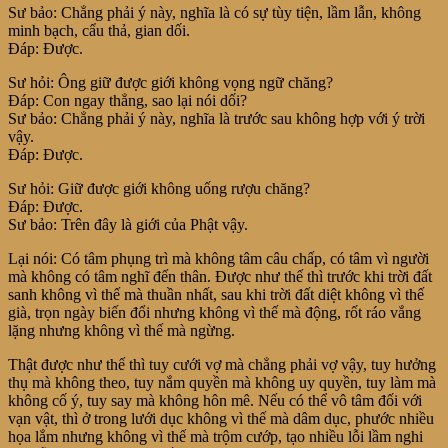
Sư bảo: Chẳng phải ý này, nghĩa là có sự tùy tiện, lầm lẫn, không
minh bạch, cẩu thả, gian dối.
Đáp: Được.
Sư hỏi: Ông giữ được giới không vọng ngữ chăng?
Đáp: Con ngay thẳng, sao lại nói dối?
Sư bảo: Chẳng phải ý này, nghĩa là trước sau không hợp với ý trời
vậy.
Đáp: Được.
Sư hỏi: Giữ được giới không uống rượu chăng?
Đáp: Được.
Sư bảo: Trên đây là giới của Phật vậy.
Lại nói: Có tâm phụng trì mà không tâm câu chấp, có tâm vì người
mà không có tâm nghĩ đến thân. Được như thế thì trước khi trời đất
sanh không vì thế mà thuần nhất, sau khi trời đất diệt không vì thế
già, trọn ngày biến đổi nhưng không vì thế mà động, rốt ráo vắng
lặng nhưng không vì thế mà ngừng.
Thật được như thế thì tuy cưới vợ mà chẳng phải vợ vậy, tuy hưởng
thụ mà không theo, tuy nắm quyền mà không uy quyền, tuy làm mà
không cố ý, tuy say mà không hôn mê. Nếu có thể vô tâm đối với
vạn vật, thì ở trong lưới dục không vì thế mà dâm dục, phước nhiều
họa lắm nhưng không vì thế mà trộm cướp, tạo nhiều lỗi lầm nghi