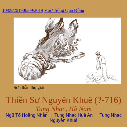
10/09/2019
06/09/2019
Vượt Sóng Qua Đông
Sơn thần thọ giới
Thiền Sư Nguyên Khuê (?-716)
Tung Nhạc, Hà Nam
Ngũ Tổ Hoằng Nhẫn → Tung Nhạc Huệ An → Tung Nhạc
Nguyên Khuê