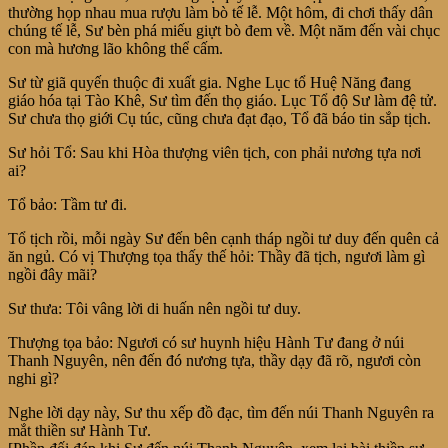
thường họp nhau mua rượu làm bò tế lễ. Một hôm, đi chơi thấy dân
chúng tế lễ, Sư bèn phá miếu giựt bò đem về. Một năm đến vài chục
con mà hương lão không thể cấm.
Sư từ giã quyến thuộc đi xuất gia. Nghe Lục tổ Huệ Năng đang
giáo hóa tại Tào Khê, Sư tìm đến thọ giáo. Lục Tổ độ Sư làm đệ tử.
Sư chưa thọ giới Cụ túc, cũng chưa đạt đạo, Tổ đã báo tin sắp tịch.
Sư hỏi Tổ: Sau khi Hòa thượng viên tịch, con phải nương tựa nơi
ai?
Tổ bảo: Tầm tư đi.
Tổ tịch rồi, mỗi ngày Sư đến bên cạnh tháp ngồi tư duy đến quên cả
ăn ngủ. Có vị Thượng tọa thấy thế hỏi: Thầy đã tịch, ngươi làm gì
ngồi đây mãi?
Sư thưa: Tôi vâng lời di huấn nên ngồi tư duy.
Thượng tọa bảo: Ngươi có sư huynh hiệu Hành Tư đang ở núi
Thanh Nguyên, nên đến đó nương tựa, thầy dạy đã rõ, ngươi còn
nghi gì?
Nghe lời dạy này, Sư thu xếp đồ đạc, tìm đến núi Thanh Nguyên ra
mắt thiền sư Hành Tư.