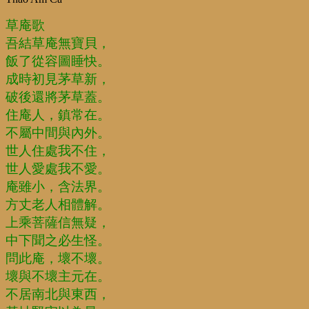
草庵歌
吾結草庵無寶貝，
飯了從容圖睡快。
成時初見茅草新，
破後還將茅草蓋。
住庵人，鎮常在。
不屬中間與內外。
世人住處我不住，
世人愛處我不愛。
庵雖小，含法界。
方丈老人相體解。
上乘菩薩信無疑，
中下聞之必生怪。
問此庵，壞不壞。
壞與不壞主元在。
不居南北與東西，