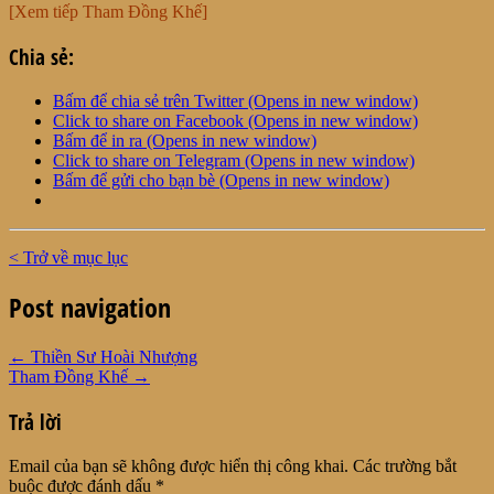
[Xem tiếp Tham Đồng Khế]
Chia sẻ:
Bấm để chia sẻ trên Twitter (Opens in new window)
Click to share on Facebook (Opens in new window)
Bấm để in ra (Opens in new window)
Click to share on Telegram (Opens in new window)
Bấm để gửi cho bạn bè (Opens in new window)
< Trở về mục lục
Post navigation
←
Thiền Sư Hoài Nhượng
Tham Đồng Khế
→
Trả lời
Email của bạn sẽ không được hiển thị công khai.
Các trường bắt
buộc được đánh dấu
*