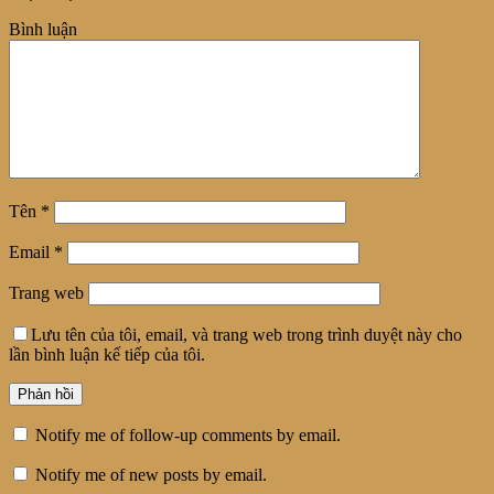
Bình luận
Tên
*
Email
*
Trang web
Lưu tên của tôi, email, và trang web trong trình duyệt này cho
lần bình luận kế tiếp của tôi.
Notify me of follow-up comments by email.
Notify me of new posts by email.