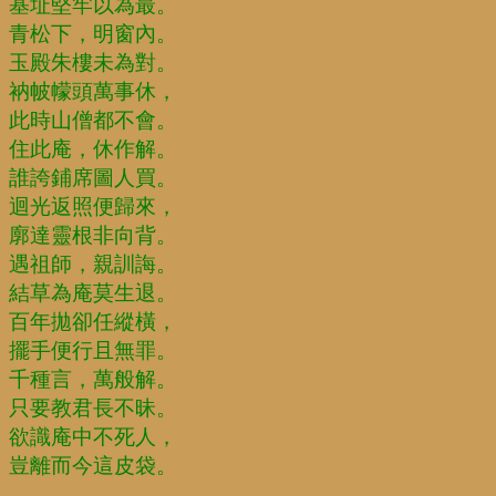
基址堅牢以為最。
青松下，明窗內。
玉殿朱樓未為對。
衲帔幪頭萬事休，
此時山僧都不會。
住此庵，休作解。
誰誇鋪席圖人買。
迴光返照便歸來，
廓達靈根非向背。
遇祖師，親訓誨。
結草為庵莫生退。
百年拋卻任縱橫，
擺手便行且無罪。
千種言，萬般解。
只要教君長不昧。
欲識庵中不死人，
豈離而今這皮袋。