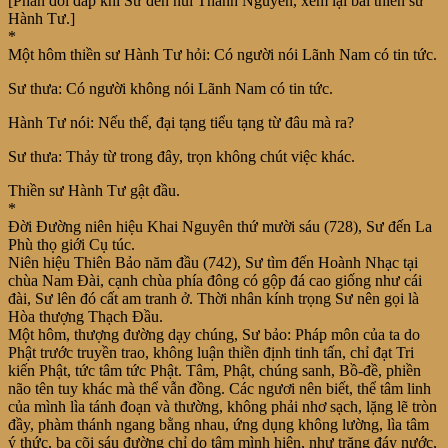
[Phần đối đáp khi Sư đến núi Thanh Nguyên, xem lại bài thiền sư
Hành Tư.]
*
Một hôm thiền sư Hành Tư hỏi: Có người nói Lãnh Nam có tin tức.
Sư thưa: Có người không nói Lãnh Nam có tin tức.
Hành Tư nói: Nếu thế, đại tạng tiểu tạng từ đâu mà ra?
Sư thưa: Thảy từ trong đây, trọn không chút việc khác.
Thiền sư Hành Tư gật đầu.
*
Đời Đường niên hiệu Khai Nguyên thứ mười sáu (728), Sư đến La
Phù thọ giới Cụ túc.
Niên hiệu Thiên Bảo năm đầu (742), Sư tìm đến Hoành Nhạc tại
chùa Nam Đài, cạnh chùa phía đông có gộp đá cao giống như cái
đài, Sư lên đó cất am tranh ở. Thời nhân kính trọng Sư nên gọi là
Hòa thượng Thạch Đầu.
Một hôm, thượng đường dạy chúng, Sư bảo: Pháp môn của ta do
Phật trước truyền trao, không luận thiền định tinh tấn, chỉ đạt Tri
kiến Phật, tức tâm tức Phật. Tâm, Phật, chúng sanh, Bồ-đề, phiền
não tên tuy khác mà thể vẫn đồng. Các ngươi nên biết, thể tâm linh
của mình lìa tánh đoạn và thường, không phải nhơ sạch, lặng lẽ tròn
đầy, phàm thánh ngang bằng nhau, ứng dụng không lường, lìa tâm
ý thức, ba cõi sáu đường chỉ do tâm mình hiện, như trăng đáy nước,