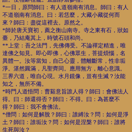
*一日，原問師曰：有人道嶺南有消息。師曰：有人
不道嶺南有消息。曰：若恁麼，大藏小藏從何而
來？師曰：盡從這裡去。原然之。
*師於唐天寶初，薦之衡山南寺。寺之東有石，狀如
臺，乃結庵其上，時號石頭和尚。
**上堂：吾之法門，先佛傳受。不論禪定精進，唯
達佛之知見。即心即佛，心佛眾生，菩提煩惱，名
異體一。汝等當知，自己心靈，體離斷常，性非垢
淨。湛然圓滿，凡聖齊同。應用無方，離心意識。
三界六道，唯自心現。水月鏡像，豈有生滅？汝能
知之，無所不備。
*時門人道悟問：曹谿意旨誰人得？師曰：會佛法人
得。曰：師還得否？師曰：不得。曰：為甚麼不
得？師曰：我不會佛法。
*僧問：如何是解脫？師曰：誰縛汝？問：如何是淨
土？師曰：誰垢汝？問：如何是涅槃？師曰：誰將
生死與汝？