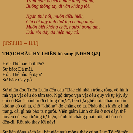
Trăm năm bỏ sạch mặc tung hoành,
Buông thõng tay đi vẫn không tội.
Ngàn thứ nói, muôn điều hiểu,
Chỉ cốt dạy anh thường chẳng muội,
Muốn biết không chết, người trong am,
Đâu rời đãy da hiện nay có.
[TSTH1 – HT]
THẠCH ĐẦU HY THIÊN bổ sung [NĐHN Q.5]
Hỏi: Thế nào là thiền?
Sư bảo: Đá mài.
Hỏi: Thế nào là đạo?
Sư bảo: Cây gỗ.
Sư nhân đọc Triệu Luận đến câu “Bậc chí nhân trống rỗng vô hình
mà vạn vật đều do tâm tạo. Ngộ được vạn vật đều quy về tự kỷ, ấy
chỉ có Bậc Thánh mới chứng được”, bèn tựa ghế nói: Thánh nhân
không có cái ta, chỗ “không” đó chẳng có ta. Pháp thân không hình
trạng, cái gì mà bảo ta-người. Viên giám Linh chiếu ở nơi đây, thể
huyền của vạn tượng tự hiện, cảnh trí chẳng phải một, ai bảo có
đến-đi. Rốt ráo thay lời này!
Sư liền đóng sách lại, bất giác ngủ mộng thấy cùng Lục Tổ cỡi trên