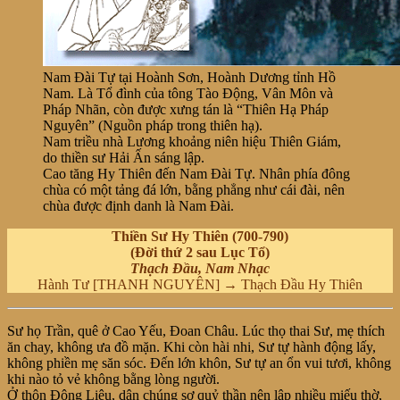
Nam Đài Tự tại Hoành Sơn, Hoành Dương tỉnh Hồ
Nam. Là Tổ đình của tông Tào Động, Vân Môn và
Pháp Nhãn, còn được xưng tán là “Thiên Hạ Pháp
Nguyên” (Nguồn pháp trong thiên hạ).
Nam triều nhà Lương khoảng niên hiệu Thiên Giám,
do thiền sư Hải Ấn sáng lập.
Cao tăng Hy Thiên đến Nam Đài Tự. Nhân phía đông
chùa có một tảng đá lớn, bằng phẳng như cái đài, nên
chùa được định danh là Nam Đài.
Thiền Sư Hy Thiên (700-790)
(Đời thứ 2 sau Lục Tổ)
Thạch Đầu, Nam Nhạc
Hành Tư [THANH NGUYÊN] → Thạch Đầu Hy Thiên
Sư họ Trần, quê ở Cao Yếu, Đoan Châu. Lúc thọ thai Sư, mẹ thích
ăn chay, không ưa đồ mặn. Khi còn hài nhi, Sư tự hành động lấy,
không phiền mẹ săn sóc. Đến lớn khôn, Sư tự an ổn vui tươi, không
khi nào tỏ vẻ không bằng lòng người.
Ở thôn Động Liêu, dân chúng sợ quỷ thần nên lập nhiều miếu thờ,