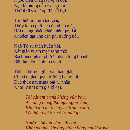
Ngọc điện châu lâu vị vi đối,
Nạp bì mông đầu vạn sự hưu,
Thử thời sơn tăng đô bất hội.
Trụ thử am, hưu tác giai,
Thùy khoa phô tịch đồ nhân mãi,
Hồi quang phản chiếu tiện quy lai,
Khoách đạt linh căn phi hướng bối.
Ngộ Tổ sư thân huấn hối,
Kết thảo vi am mạc sanh thối,
Bách niên phao phước nhậm tung hoành,
Bãi thủ tiện hành thả vô tội.
Thiên chủng ngôn, vạn ban giải,
Chỉ yếu giáo quân trường bất muội,
Dục thức am trung bất tử nhân,
Khởi ly nhi kim giá bì đại.
Tôi cất am tranh không của báu,
Ăn xong thong thả ngủ ngon lành,
Khi thành nhìn thấy cỏ tranh xanh,
Lúc hỏng lại tìm cỏ tranh lợp.
Người chủ am vẫn mãi còn,
Không thuộc khoảng giữa chẳng ngoài trong,