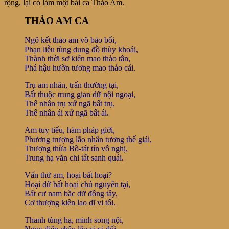
rộng, lại có làm một bài ca Thảo Am.
THẢO AM CA
Ngô kết thảo am vô bảo bối,
Phạn liễu tùng dung đồ thùy khoái,
Thành thời sơ kiến mao thảo tân,
Phá hậu hườn tương mao thảo cái.
Trụ am nhân, trấn thường tại,
Bất thuộc trung gian dữ nội ngoại,
Thế nhân trụ xứ ngã bất trụ,
Thế nhân ái xứ ngã bất ái.
Am tuy tiểu, hàm pháp giới,
Phương trượng lão nhân tương thể giải,
Thượng thừa Bồ-tát tín vô nghị,
Trung hạ văn chi tất sanh quái.
Vấn thử am, hoại bất hoại?
Hoại dữ bất hoại chủ nguyên tại,
Bất cư nam bắc dữ đông tây,
Cơ thượng kiên lao dĩ vi tối.
Thanh tùng hạ, minh song nội,