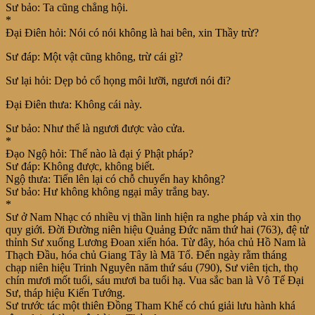
Sư bảo: Ta cũng chẳng hội.
*
Đại Điên hỏi: Nói có nói không là hai bên, xin Thầy trừ?
Sư đáp: Một vật cũng không, trừ cái gì?
Sư lại hỏi: Dẹp bỏ cổ họng môi lưỡi, ngươi nói đi?
Đại Điên thưa: Không cái này.
Sư bảo: Như thế là ngươi được vào cửa.
*
Đạo Ngộ hỏi: Thế nào là đại ý Phật pháp?
Sư đáp: Không được, không biết.
Ngộ thưa: Tiến lên lại có chỗ chuyển hay không?
Sư bảo: Hư không không ngại mây trắng bay.
*
Sư ở Nam Nhạc có nhiều vị thần linh hiện ra nghe pháp và xin thọ
quy giới. Đời Đường niên hiệu Quảng Đức năm thứ hai (763), đệ tử
thỉnh Sư xuống Lương Đoan xiển hóa. Từ đây, hóa chủ Hồ Nam là
Thạch Đầu, hóa chủ Giang Tây là Mã Tổ. Đến ngày rằm tháng
chạp niên hiệu Trinh Nguyên năm thứ sáu (790), Sư viên tịch, thọ
chín mươi mốt tuổi, sáu mươi ba tuổi hạ. Vua sắc ban là Vô Tế Đại
Sư, tháp hiệu Kiến Tướng.
Sư trước tác một thiên Đồng Tham Khế có chú giải lưu hành khá