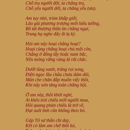
Chỗ trụ người đời, ta chẳng trụ,
Chỗ yêu người đời, ta chẳng yêu (ưa).
Am tuy nhỏ, trùm khắp giới,
Lão già phương trượng mới hiểu tường,
Bồ tát thượng thừa tin chẳng ngại,
Trung hạ nghe đây ắt lạ kỳ.
Hỏi am này hoại chẳng hoại?
Hoại cùng chẳng hoại chủ mãi còn,
Chẳng ở đông tây hoặc nam bắc,
Nền móng vững vàng là rất chắc.
Dưới tùng xanh, trăng rọi song,
Điện ngọc lầu châu chưa dám đối,
Màn che chăn đắp muôn việc thôi,
Khi này sơn tăng toàn chẳng hội.
Ở am này, thôi khởi nghỉ,
Ai khéo trải chiếu mời người mua,
Hồi quang phản chiếu là trở về,
Đạt suốt linh căn không theo bỏ.
Gặp Tổ sư thân chỉ dạy,
Kết cỏ làm am chớ thối lui,