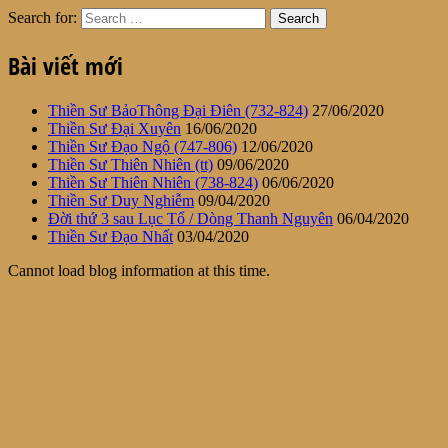
Search for:
Bài viết mới
Thiền Sư BảoThông Đại Điên (732-824)
27/06/2020
Thiền Sư Đại Xuyên
16/06/2020
Thiền Sư Đạo Ngộ (747-806)
12/06/2020
Thiền Sư Thiên Nhiên (tt)
09/06/2020
Thiền Sư Thiên Nhiên (738-824)
06/06/2020
Thiền Sư Duy Nghiễm
09/04/2020
Đời thứ 3 sau Lục Tổ / Dòng Thanh Nguyên
06/04/2020
Thiền Sư Đạo Nhất
03/04/2020
Cannot load blog information at this time.