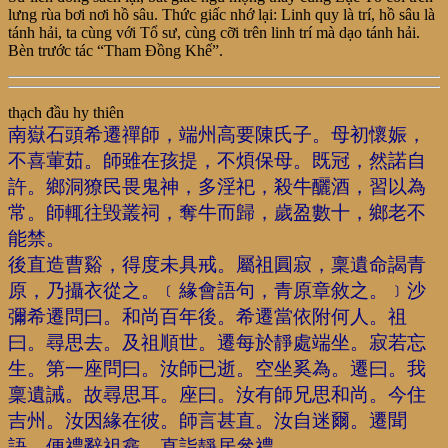
lưng rùa bơi nơi hồ sâu. Thức giấc nhớ lại: Linh quy là trí, hồ sâu là
tánh hải, ta cùng với Tổ sư, cùng cỡi trên linh trí mà dạo tánh hải.
Bèn trước tác “Tham Đồng Khế”.
thạch đầu hy thiên
南嶽石頭希遷禪師，端州高要陳氏子。母初懷娠，
不喜葷茹。師雖在孩提，不煩保母。既冠，然諾自
許。鄉洞獠民畏鬼神，多淫祀，殺牛釃酒，習以為
常。師輒往毀叢祠，奪牛而歸，歲盈數十，鄉老不
能禁。
後直造曹谿，得度未具戒。屬祖圓寂，稟遺命謁青
原，乃攝衣從之。﹝緣會語句，青原章敘之。﹞沙
彌希遷問曰。和尚百年後。希遷當依附何人。祖
曰。尋思去。及祖順世。遷每於靜處端坐。寂若忘
生。第一座問曰。汝師已逝。空坐奚為。遷曰。我
稟遺誡。故尋思耳。座曰。汝有師兄思和尚。今住
吉州。汝因緣在彼。師言甚直。汝自迷爾。遷聞
語。便禮辭祖龕。直詣靜居參禮。